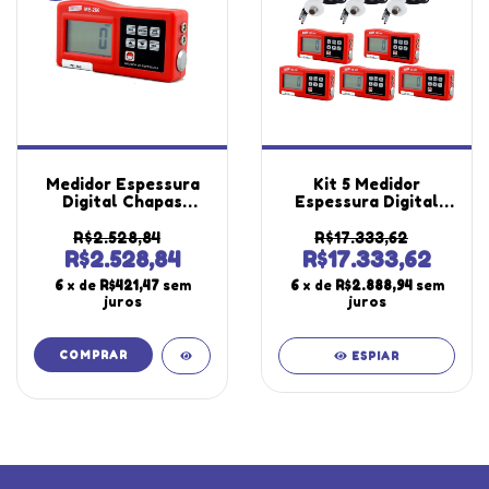
Medidor Espessura
Kit 5 Medidor
Digital Chapas
Espessura Digital
Ultrassónico
Chapas Ultrassónico
Materiais Velocidade
Velocidade Me-260
R$2.528,84
R$17.333,62
Sensor Me-260
Portátil Instrutherm
R$2.528,84
R$17.333,62
Portátil Instrutherm
3 Sensor
6
x de
R$421,47
sem
6
x de
R$2.888,94
sem
Com Certificado
Temperatura S-20
juros
juros
ESPIAR