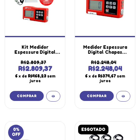
Kit Medidor
Medidor Espessura
Espessura Digital
Digital Chapas
Chapas Ultrassónico
Ultrassónico
Diversos Materiais
Diversos Materiais
R$2.809,37
R$2.248,04
Me-260 Portátil
Velocidade Som
R$2.809,37
R$2.248,04
Instrutherm
Ajustável Me-260
6
x de
R$468,23
sem
6
x de
R$374,67
sem
Software Cabo Usb
Portátil Instrutherm
juros
juros
0
%
ESGOTADO
OFF