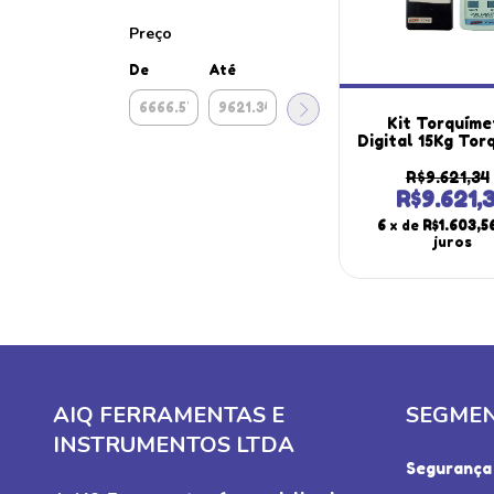
Preço
De
Até
Kit Torquíme
Digital 15Kg Tor
232 Peak Hold 
Datalogge
R$9.621,34
Automático 9 C
R$9.621,
Portátil Instr
6
x de
R$1.603,5
juros
AIQ FERRAMENTAS E
SEGME
INSTRUMENTOS LTDA
Segurança 