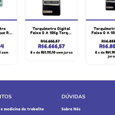
tro
Torquímetro Digital
Torquímetr
que Rs-
Faixa 0 A 15Kg Torque
Faixa 0 A 1
Tq-680
Rs-232 Peak Hold
Rs-232 Pe
r
Máxima Mínima Tq-680
Máxima Míni
R$6.666,57
R$6.855
anais
Portátil Instrutherm
Portátil In
34
R$6.666,57
R$6.8
utherm
Com Estojo
Estojo Cer
6
sem
6
x de
R$1.111,10
sem juros
6
x de
R$1.1
jur
NTOS
DÚVIDAS
e medicina do trabalho
Sobre Nós