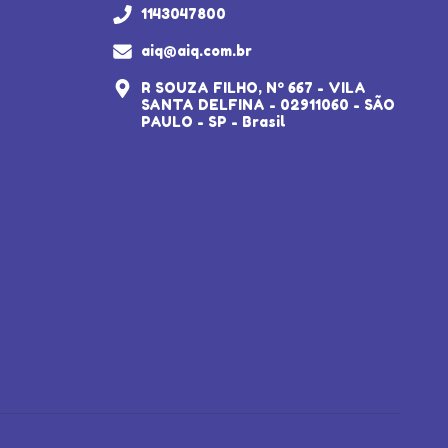
1143047800
aiq@aiq.com.br
R SOUZA FILHO, Nº 667 - VILA
SANTA DELFINA - 02911060 - SÃO
PAULO - SP - Brasil