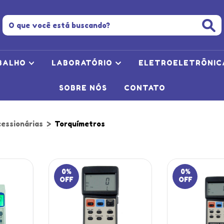
BALHO
LABORATÓRIO
ELETROELETRÔNI
SOBRE NÓS
CONTATO
cessionárias
>
Torquímetros
0
%
0
%
OFF
OFF