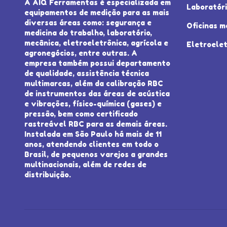
A AIQ Ferramentas é especializada em
Laboratór
equipamentos de medição para as mais
diversas áreas como: segurança e
Oficinas m
medicina do trabalho, laboratório,
mecânica, eletroeletrônica, agrícola e
Eletroelet
agronegócios, entre outras. A
empresa também possui departamento
de qualidade, assistência técnica
multimarcas, além da calibração RBC
de instrumentos das áreas de acústica
e vibrações, físico-química (gases) e
pressão, bem como certificado
rastreável RBC para as demais áreas.
Instalada em São Paulo há mais de 11
anos, atendendo clientes em todo o
Brasil, de pequenos varejos a grandes
multinacionais, além de redes de
distribuição.