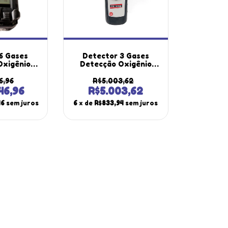
6 Gases
Detector 3 Gases
Oxigênio
Detecção Oxigênio
Carbono
Dióxido Monóxido
drogênio
Carbono Bateria
6,96
R$5.003,62
nia Dg-550
Recarregável Dg-300
46,96
R$5.003,62
strutherm
Portátil Instrutherm
16
sem juros
6
x de
R$833,94
sem juros
Com Maleta