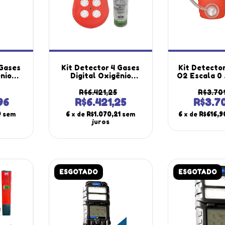
 Gases
Kit Detector 4 Gases
Kit Detecto
ênio
Digital Oxigênio
O2 Escala 0
bono
Monóxido Carbono
Sensor D
nio Dg-
Sulfeto Dg-500
Portátil
R$6.421,25
R$3.70
Kit
Cilindro Calibração
Confinado 
96
R$6.421,25
R$3.7
o Kbg-
34L Alumínio K-4
320 Ml/min
9
sem
6
x de
R$1.070,21
sem
6
x de
R$616,9
Instrutherm
juros
ESGOTADO
ESGOTADO