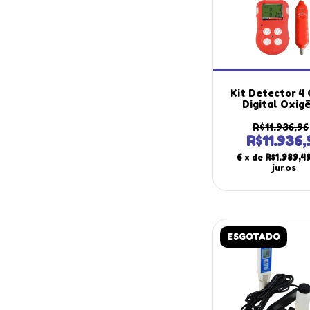
Kit Detector 4
Digital Oxig
Monóxido Car
Sulfeto Hidrogê
R$11.936,96
500 Portátil 
R$11.936,
Espaço Confinad
6
x de
R$1.989,4
100
juros
ESGOTADO