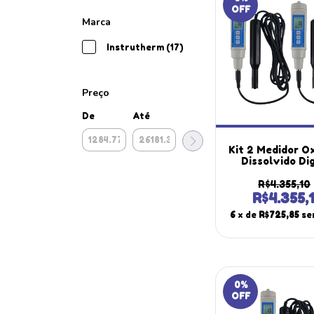
OFF
Marca
Instrutherm (17)
Preço
De
Até
Kit 2 Medidor O
Dissolvido Dig
Escala 0 A 20,
Memória Máx M
R$4.355,10
920 Portát
R$4.355,
Instrutherm E
6
x de
R$725,85
se
Solução
0
%
OFF