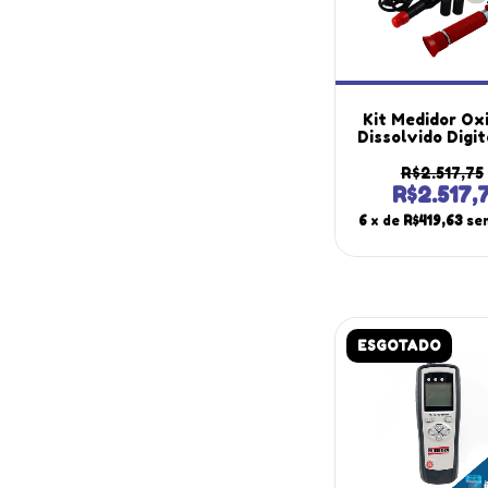
Kit Medidor Ox
Dissolvido Digi
920 Refratôm
Salinidade Rts-
R$2.517,75
Ph-1700 Port
R$2.517,
Instruther
6
x de
R$419,63
se
ESGOTADO