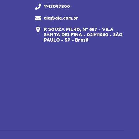
1143047800
aiq@aiq.com.br
R SOUZA FILHO, Nº 667 - VILA
SANTA DELFINA - 02911060 - SÃO
PAULO - SP - Brasil