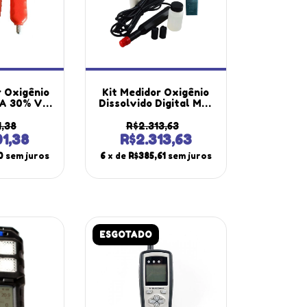
r Oxigênio
Kit Medidor Oxigênio
 A 30% Vol
Dissolvido Digital Mo-
g-4000
920 Medidor Ph Tipo
 Espaço
Caneta Ph-1700
1,38
R$2.313,63
Bomba Gás
Portátil Instrutherm
01,38
R$2.313,63
 Kbg-100
Estojo Solução
0
sem juros
6
x de
R$385,61
sem juros
ESGOTADO