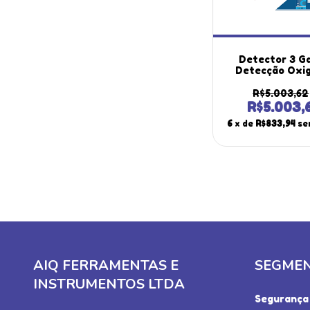
Detector 3 G
Detecção Oxi
Dióxido Monó
Carbono Bate
R$5.003,62
Recarregável 
R$5.003,
Portátil Mal
6
x de
R$833,94
se
Certificado 
AIQ FERRAMENTAS E
SEGME
INSTRUMENTOS LTDA
Segurança 