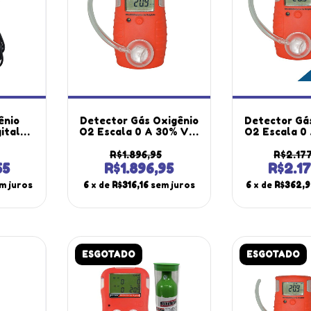
ênio
Detector Gás Oxigênio
Detector Gá
ital
O2 Escala 0 A 30% Vol
O2 Escala 0
0mg/L
Alarme Sensor Clip
Alarme Sen
áx Mín
Dg-4000 Portátil
Dg-4000 P
R$1.896,95
R$2.17
til
Instrutherm
Instru
55
R$1.896,95
R$2.1
stojo
Certificado 
m juros
6
x de
R$316,16
sem juros
6
x de
R$362,9
Rb
ESGOTADO
ESGOTADO