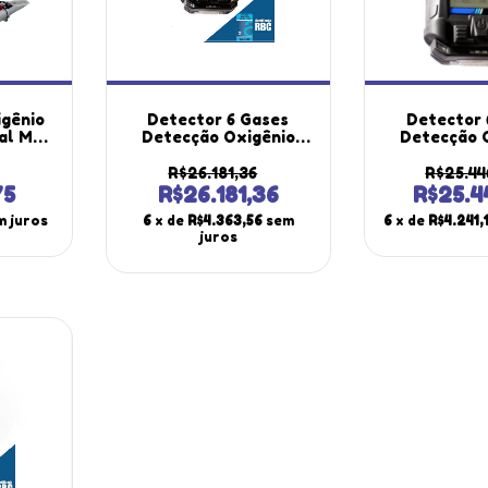
igênio
Detector 6 Gases
Detector 
tal Mo-
Detecção Oxigênio
Detecção 
etro
Monóxido Carbono
Monóxido 
101atc
Sulfeto Hidrogênio
Sulfeto Hi
R$26.181,36
R$25.44
átil
Dióxido Amônia Dg-550
Dióxido Amô
75
R$26.181,36
R$25.4
m
Portátil Certificado
Portátil In
m juros
6
x de
R$4.363,56
sem
6
x de
R$4.241,
Rbc
juros