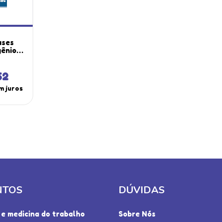
ases
gênio
xido
ria
Dg-300
62
eta
m juros
Rbc
NTOS
DÚVIDAS
e medicina do trabalho
Sobre Nós