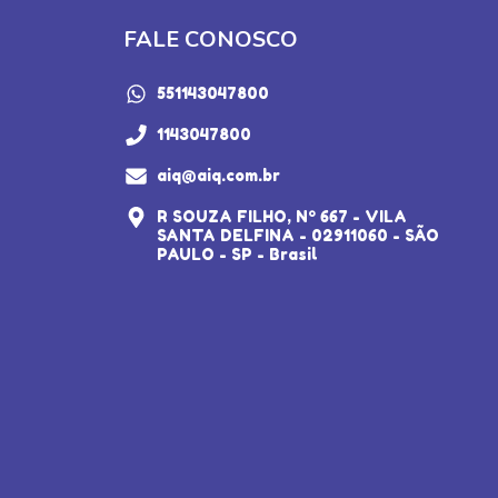
FALE CONOSCO
551143047800
1143047800
aiq@aiq.com.br
R SOUZA FILHO, Nº 667 - VILA
SANTA DELFINA - 02911060 - SÃO
PAULO - SP - Brasil