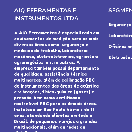
AIQ FERRAMENTAS E
SEGME
INSTRUMENTOS LTDA
Segurança 
A AIQ Ferramentas é especializada em
Laboratór
equipamentos de medição para as mais
diversas áreas como: segurança e
Oficinas m
medicina do trabalho, laboratório,
mecânica, eletroeletrônica, agrícola e
Eletroelet
agronegócios, entre outras. A
empresa também possui departamento
de qualidade, assistência técnica
multimarcas, além da calibração RBC
de instrumentos das áreas de acústica
e vibrações, físico-química (gases) e
pressão, bem como certificado
rastreável RBC para as demais áreas.
Instalada em São Paulo há mais de 11
anos, atendendo clientes em todo o
Brasil, de pequenos varejos a grandes
multinacionais, além de redes de