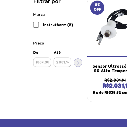
Filtrar por
0
%
OFF
Marca
Instrutherm (2)
Preço
De
Até
Sensor Ultrassô
20 Alta Tempe
60 A 300°C Uti
Medidor Espe
R$2.031,14
Chapas Me-
R$2.031,
Instruther
6
x de
R$338,52
se