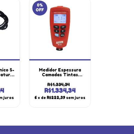
0
%
OFF
nico S-
Medidor Espessura
ratura
Camadas Tintas
lizado
Escala 0 A 1250µm
ssura
Datalogger Usb
R$1.334,34
260
Software Me-250
14
R$1.334,34
m
Portátil Instrutherm
m juros
6
x de
R$222,39
sem juros
Com Estojo