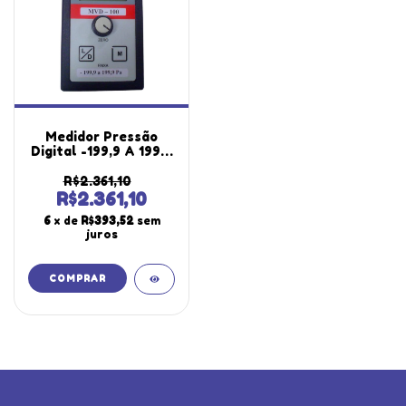
Medidor Pressão
Digital -199,9 A 199,9
Pa Diferencial
Relativa Câmeras
R$2.361,10
Negativa Positiva
R$2.361,10
Mvd-100 Portátil
6
x de
R$393,52
sem
Instrutherm
juros