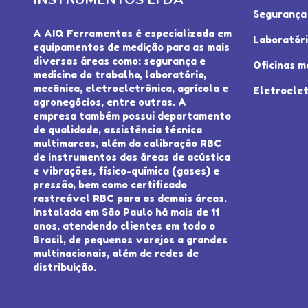
Segurança 
A AIQ Ferramentas é especializada em
Laboratór
equipamentos de medição para as mais
diversas áreas como: segurança e
Oficinas m
medicina do trabalho, laboratório,
mecânica, eletroeletrônica, agrícola e
Eletroelet
agronegócios, entre outras. A
empresa também possui departamento
de qualidade, assistência técnica
multimarcas, além da calibração RBC
de instrumentos das áreas de acústica
e vibrações, físico-química (gases) e
pressão, bem como certificado
rastreável RBC para as demais áreas.
Instalada em São Paulo há mais de 11
anos, atendendo clientes em todo o
Brasil, de pequenos varejos a grandes
multinacionais, além de redes de
distribuição.