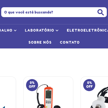
BALHO
LABORATÓRIO
ELETROELETRÔNI
SOBRE NÓS
CONTATO
0
%
0
%
OFF
OFF