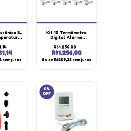
ssônico S-
Kit 10 Termômetro
mperatura
Digital Alarme
Utilizado
Temperatura Interna
spessura
Externa Imã Traseiro
,14
R$1.256,00
Me-260
Gravação Sensor Th-
1,14
R$1.256,00
therm
200 Portátil
2
sem juros
6
x de
R$209,33
sem juros
Instrutherm
0
%
OFF