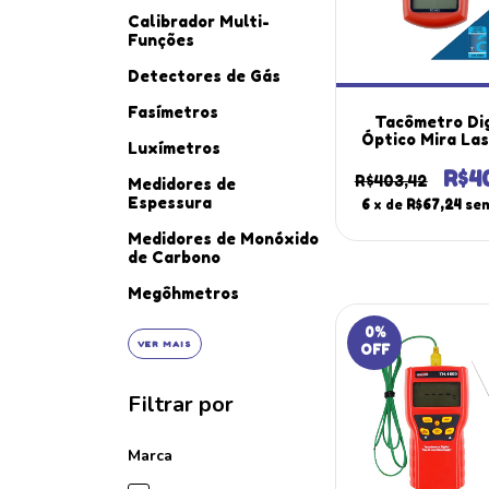
Calibrador Multi-
Funções
Detectores de Gás
Fasímetros
Tacômetro Dig
Óptico Mira Las
Luxímetros
A 99999 R
Velocidade Td
R$4
R$403,42
Medidores de
Portátil Instr
Espessura
6
x de
R$67,24
sem
Estojo Certific
Medidores de Monóxido
de Carbono
Megôhmetros
0
%
VER MAIS
OFF
Filtrar por
Marca