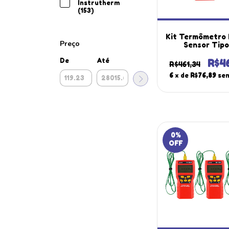
Instrutherm
(153)
Kit Termômetro 
Preço
Sensor Tipo
Superfície
De
Até
Datalogger M
R$4
R$461,34
Máx Mín Th-
6
x de
R$76,89
sem
Portátil Sen
Temperatura 
0
%
OFF