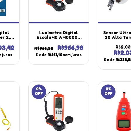
ital
Luxímetro Digital
Sensor Ultra
er 2,5
Escala 40 A 400000
20 Alta Te
pm
Lux Memoria 99
60 A 300°C 
-812
Medições Registro
Medidor E
03,42
R$966,98
R$2.031
R$966,98
utherm
Dados Ld-550 Portátil
Chapas 
R$2.03
 juros
6
x de
R$161,16
sem juros
ado Rbc
Instrutherm Com
Instru
6
x de
R$338,5
Estojo
0
%
0
%
OFF
OFF