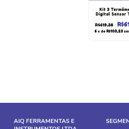
Kit 3 Termôm
Digital Sensor 
Superfícies G
Líquidos Datal
R$6
R$619,38
Hold Máx Mín T
6
x de
R$103,23
se
Portátil Instr
AIQ FERRAMENTAS E
SEGME
INSTRUMENTOS LTDA