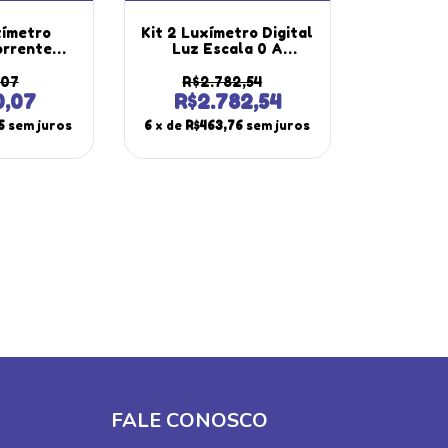
tímetro
Kit 2 Luxímetro Digital
orrente
Luz Escala 0 A
a Tensão
400Klux Registro
ia Diodo
Dados Pico Hold Usb
,07
R$2.782,54
e Rms Md-
Software Ld-900
0,07
R$2.782,54
tátil
Portátil Instrutherm
5
sem juros
6
x de
R$463,76
sem juros
therm
FALE CONOSCO