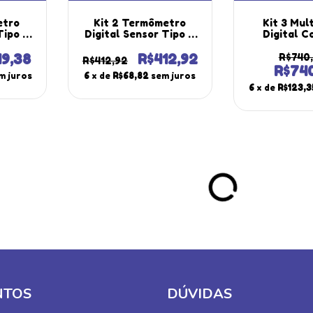
etro
Kit 2 Termômetro
Kit 3 Mul
Tipo K
Digital Sensor Tipo K
Digital C
ases
Superfícies Gases
Resistênci
ogger
Líquidos Datalogger
Capacitânc
19,38
R$412,92
R$740
R$412,92
h-1600
Hold Máx Mín Th-1600
Continuidad
R$74
m juros
6
x de
R$68,82
sem juros
utherm
Portátil Instrutherm
800 Por
6
x de
R$123,3
Instru
NTOS
DÚVIDAS