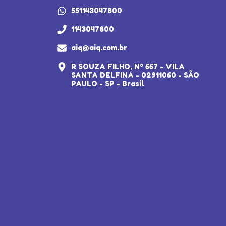
551143047800
1143047800
aiq@aiq.com.br
R SOUZA FILHO, Nº 667 - VILA
SANTA DELFINA - 02911060 - SÃO
PAULO - SP - Brasil