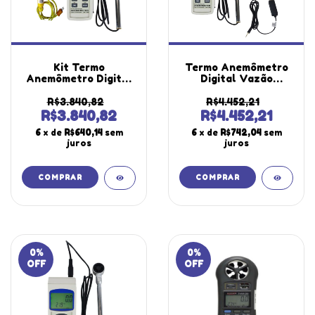
Kit Termo
Termo Anemômetro
Anemômetro Digital
Digital Vazão
Velocidade Vazão
Temperatura Tipo K
Temperatura
J Datalogger Sd Usb
R$3.840,82
R$4.452,21
Datalogger Usb Tar-
Tar-176 Portátil
R$3.840,82
R$4.452,21
176 Portátil Sensor
Instrutherm Estojo
6
x de
R$640,14
sem
6
x de
R$742,04
sem
Superfície Mola S-
Software Cabo
juros
juros
01K
0
%
0
%
OFF
OFF