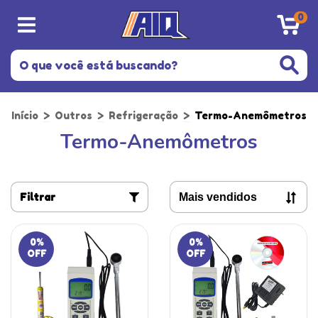
0
Início
>
Outros
>
Refrigeração
>
Termo-Anemômetros
Termo-Anemômetros
Filtrar
0
%
0
%
OFF
OFF