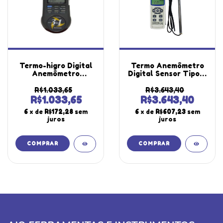
Termo-higro Digital
Termo Anemômetro
Anemômetro
Digital Sensor Tipo K
Velocidade
J Datalogger Cartão
Termômetro
Sd Usb Tar-176
R$1.033,65
R$3.643,40
Temperatura
Portátil Estojo
R$1.033,65
R$3.643,40
Higrômetro Umidade
Certificado
6
x de
R$172,28
sem
6
x de
R$607,23
sem
Thar-300 Portátil
Calibração
juros
juros
Instrutherm