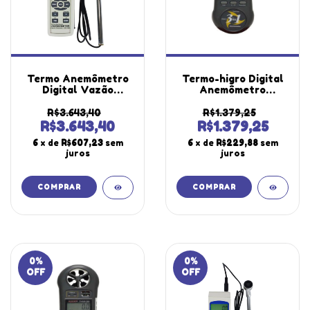
Termo Anemômetro
Termo-higro Digital
Digital Vazão
Anemômetro
Temperatura Tipo K
Velocidade
J Datalogger Sd Usb
Termômetro
R$3.643,40
R$1.379,25
Tar-176 Portátil
Temperatura
R$3.643,40
R$1.379,25
Instrutherm Estojo
Higrômetro Umidade
6
x de
R$607,23
sem
6
x de
R$229,88
sem
Certificado
Thar-300 Portátil
juros
juros
Com Certificado
0
%
0
%
OFF
OFF