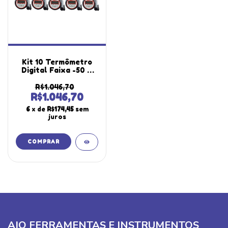
Kit 10 Termômetro
Digital Faixa -50 A
300°C Temperatura
Contato A Prova
R$1.046,70
D'água Tipo Espeto
R$1.046,70
Te-500 Portátil
6
x de
R$174,45
sem
Instrutherm
juros
AIQ FERRAMENTAS E INSTRUMENTOS