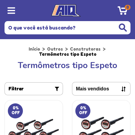
0
Início
>
Outros
>
Construtoras
>
Termômetros tipo Espeto
Termômetros tipo Espeto
Filtrar
0
%
0
%
OFF
OFF