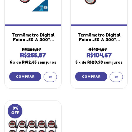
Termômetro Digital
Termômetro Digital
Faixa -50 A 300°C
Faixa -50 A 300°C
Temperatura
Temperatura
Contato A Prova
Contato A Prova
R$255,87
R$104,67
D'água Te-500
D'água Tipo Espeto
R$255,87
R$104,67
Portátil Instrutherm
Te-500 Portátil
6
x de
R$42,65
sem juros
5
x de
R$20,93
sem juros
Certificado Rbc
Instrutherm
0
%
OFF