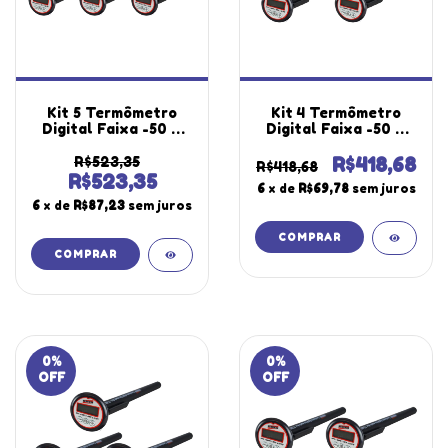
Kit 5 Termômetro
Kit 4 Termômetro
Digital Faixa -50 A
Digital Faixa -50 A
300°C Temperatura
300°C Temperatura
Contato A Prova
Contato A Prova
R$523,35
R$418,68
R$418,68
D'água Tipo Espeto
D'água Tipo Espeto
R$523,35
6
x de
R$69,78
sem juros
Te-500 Portátil
Te-500 Portátil
6
x de
R$87,23
sem juros
Instrutherm
Instrutherm
0
%
0
%
OFF
OFF