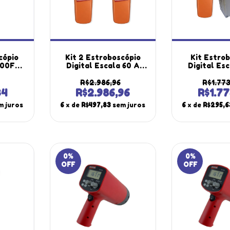
cópio
Kit 2 Estroboscópio
Kit Estro
.000Fpm
Digital Escala 60 A
Digital Es
ição
99999 Rpm Iluminação
99999 Rpm I
 Fino
Led Alto Brilho St-800
Led Alto Bri
R$2.986,96
R$1.77
rtátil
Portátil Instrutherm
Portátil
34
R$2.986,96
R$1.7
m
Transporte
m juros
6
x de
R$497,83
sem juros
6
x de
R$295,6
0
%
0
%
OFF
OFF