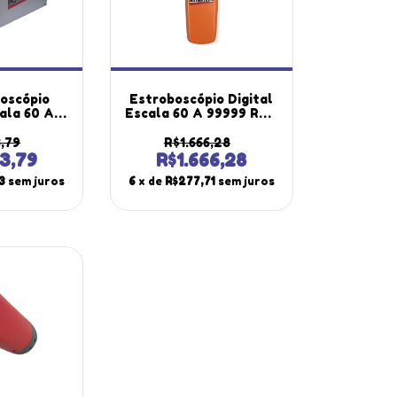
boscópio
Estroboscópio Digital
cala 60 A
Escala 60 A 99999 Rpm
luminação
Iluminação Led Alto
lho St-800
Brilho St-800 Portátil
3,79
R$1.666,28
 Maleta
Instrutherm Com
73,79
R$1.666,28
 Alumínio
Certificado
3
sem juros
6
x de
R$277,71
sem juros