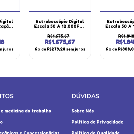
igital
Estroboscópio Digital
Estroboscóp
tação
Escala 50 A 12.000Fpm
Escala 50 A
99 Rpm
3 Faixas Medição
3 Faixas 
 Alto
Ajuste Grosso Fino
Ajuste Gro
R$1.675,67
R$1.848
ortátil
220V St-710 Portátil
220V St-710
48
R$1.675,67
R$1.84
m
Instrutherm
Com Cert
m juros
6
x de
R$279,28
sem juros
6
x de
R$308,0
NTOS
DÚVIDAS
e medicina do trabalho
Sobre Nós
io
Política de Privacidade
ecânicas e Concessionárias
Política de Qualidade