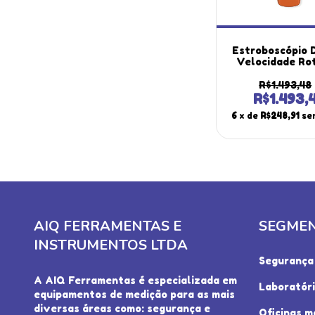
Estroboscópio D
Velocidade Ro
Escala 60 A 999
Iluminação Led
R$1.493,48
Brilho St-800 P
R$1.493,
Instruther
6
x de
R$248,91
se
AIQ FERRAMENTAS E
SEGME
INSTRUMENTOS LTDA
Segurança 
A AIQ Ferramentas é especializada em
Laboratór
equipamentos de medição para as mais
diversas áreas como: segurança e
Oficinas m