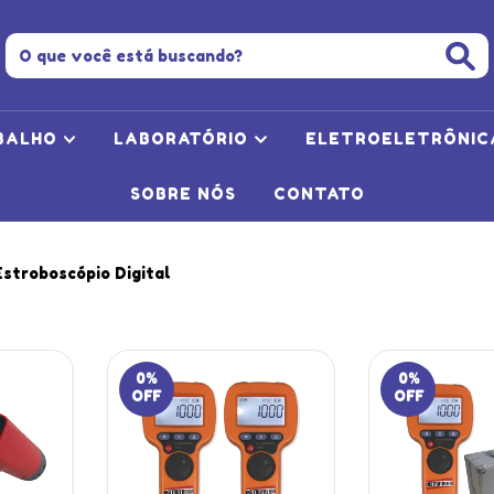
BALHO
LABORATÓRIO
ELETROELETRÔNI
SOBRE NÓS
CONTATO
Estroboscópio Digital
0
%
0
%
OFF
OFF