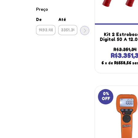
Preço
De
Até
Kit 2 Estrobos
Digital 50 A 12
3 Faixas Med
Ajuste Grosso
R$3.351,34
220V St-710 Po
R$3.351,
Instruther
6
x de
R$558,56
se
0
%
OFF