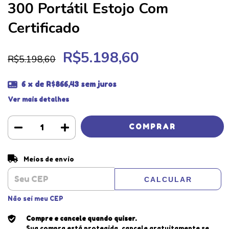
300 Portátil Estojo Com
Certificado
R$5.198,60
R$5.198,60
6
x de
R$866,43
sem juros
Ver mais detalhes
Entregas para o CEP:
ALTERAR CEP
Meios de envio
CALCULAR
Não sei meu CEP
Compre e cancele quando quiser.
Sua compra está protegida, cancele gratuitamente se