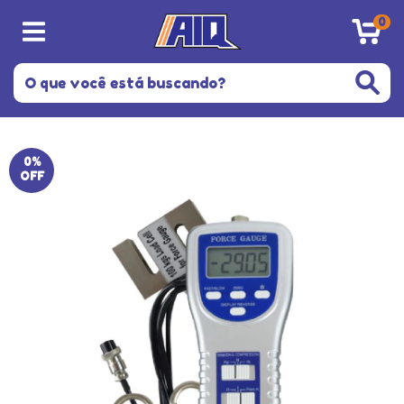
0
0
%
OFF