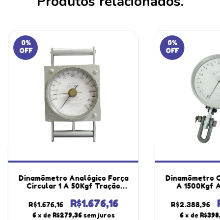
Produtos relacionados.
0
%
0
%
OFF
OFF
Dinamômetro Analógico Força
Dinamômetro Ci
Circular 1 A 50Kgf Tração
A 1500Kgf A
Braços Alumínio Exames
Divisão Alum
Medidor Escapular
Portátil Ins
R$1.676,16
R$1.676,16
R$2.388,96
Instrutherm Certificado
Mal
6
x de
R$279,36
sem juros
6
x de
R$398